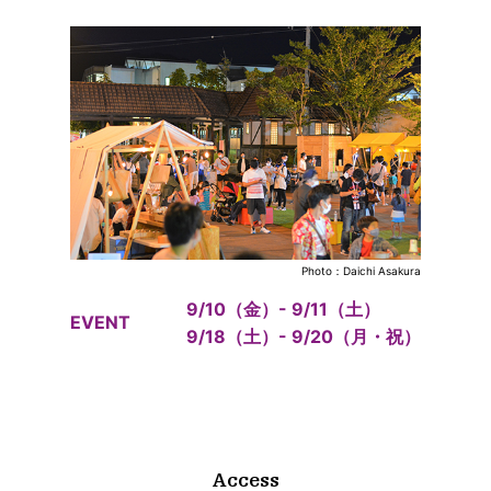
Photo：Daichi Asakura
9/10（金）- 9/11（土）
EVENT
9/18（土）- 9/20（月・祝）
Access